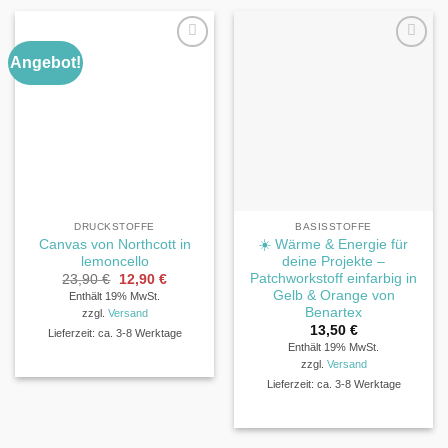
Angebot!
DRUCKSTOFFE
BASISSTOFFE
Canvas von Northcott in
☀️ Wärme & Energie für
lemoncello
deine Projekte –
Patchworkstoff einfarbig in
Ursprünglicher
Aktueller
23,90
€
12,90
€
Preis
Preis
Gelb & Orange von
Enthält 19% MwSt.
war:
ist:
Benartex
zzgl.
Versand
23,90 €
12,90 €.
13,50
€
Lieferzeit: ca. 3-8 Werktage
Enthält 19% MwSt.
zzgl.
Versand
Lieferzeit: ca. 3-8 Werktage