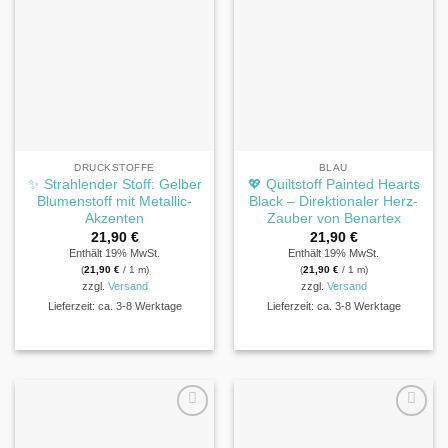
DRUCKSTOFFE
BLAU
✨ Strahlender Stoff: Gelber
💖 Quiltstoff Painted Hearts
Blumenstoff mit Metallic-
Black – Direktionaler Herz-
Akzenten
Zauber von Benartex
21,90
€
21,90
€
Enthält 19% MwSt.
Enthält 19% MwSt.
(
21,90
€
/ 1 m)
(
21,90
€
/ 1 m)
zzgl.
Versand
zzgl.
Versand
Lieferzeit: ca. 3-8 Werktage
Lieferzeit: ca. 3-8 Werktage