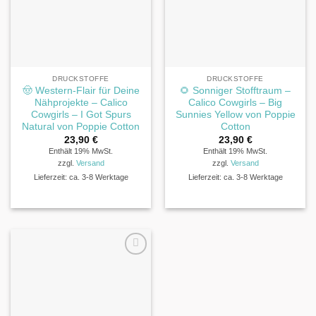
DRUCKSTOFFE
DRUCKSTOFFE
🤠 Western-Flair für Deine
🌻 Sonniger Stofftraum –
Nähprojekte – Calico
Calico Cowgirls – Big
Cowgirls – I Got Spurs
Sunnies Yellow von Poppie
Natural von Poppie Cotton
Cotton
23,90
€
23,90
€
Enthält 19% MwSt.
Enthält 19% MwSt.
zzgl.
Versand
zzgl.
Versand
Lieferzeit: ca. 3-8 Werktage
Lieferzeit: ca. 3-8 Werktage