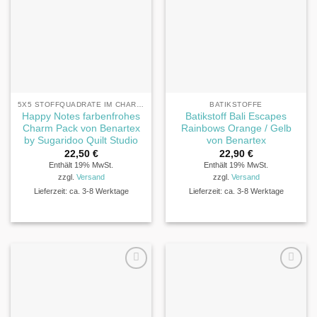
5X5 STOFFQUADRATE IM CHARM PACK® FORMAT
BATIKSTOFFE
Happy Notes farbenfrohes
Batikstoff Bali Escapes
Charm Pack von Benartex
Rainbows Orange / Gelb
by Sugaridoo Quilt Studio
von Benartex
22,50
€
22,90
€
Enthält 19% MwSt.
Enthält 19% MwSt.
zzgl.
Versand
zzgl.
Versand
Lieferzeit: ca. 3-8 Werktage
Lieferzeit: ca. 3-8 Werktage