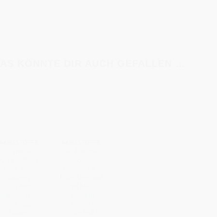
AS KÖNNTE DIR AUCH GEFALLEN …
+
+
BASISSTOFFE
BASISSTOFFE
🌸 Weißer
🎯 Frischer
Quiltstoff mit
Stoff:
Punkten –
Dunkelblaue
Country
Pünktchenstoff
Confetti
mit Mini-
Marshmallow
Konfetti
von Poppie
Country
Cotton
Confetti