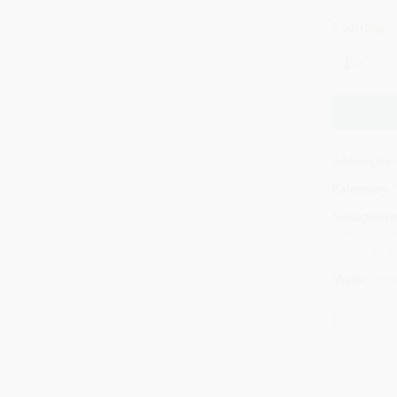
2 vorrätig
Alternative
Artikelnumm
Kategorien:
Schlagwörte
Confetti
,
Des
Cotton
,
Quilt
Marke:
Popp