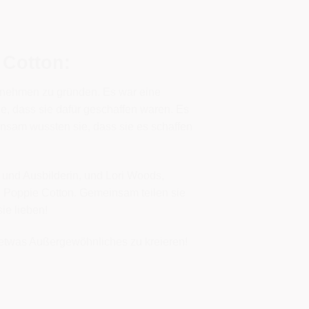
 Cotton:
ernehmen zu gründen. Es war eine
ide, dass sie dafür geschaffen waren. Es
insam wussten sie, dass sie es schaffen
 und Ausbilderin, und Lori Woods,
n Poppie Cotton. Gemeinsam teilen sie
ie lieben!
, etwas Außergewöhnliches zu kreieren!