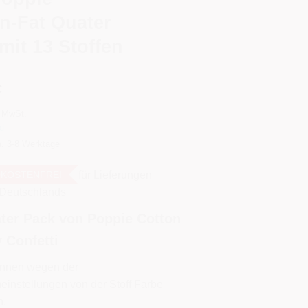
n-Fat Quater
mit 13 Stoffen
€
 MwSt.
d
ca. 3-8 Werktage
KOSTENFREI
für Lieferungen
 Deutschlands
ter Pack von Poppie Cotton
 Confetti
nnen wegen der
einstellungen von der Stoff Farbe
n.