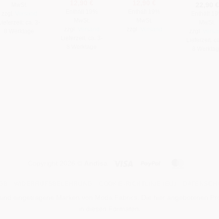
Ursprünglicher
Aktueller
Ursprünglicher
Aktueller
12,90
€
12,90
€
22,90
€
MwSt.
Preis
Preis
Preis
Preis
Enthält 19%
Enthält 19%
zzgl.
Versand
Enthält 1
war:
ist:
war:
ist:
MwSt.
MwSt.
23,90 €
12,90 €.
23,90 €
12,90 €.
Lieferzeit: ca. 3-
MwSt.
zzgl.
Versand
zzgl.
Versand
8 Werktage
zzgl.
Versa
Lieferzeit: ca. 3-
Lieferzeit: ca
8 Werktage
8 Werkta
Visa
PayPal
MasterCa
Copyright 2026 ©
Andisa
GB
WIDERRUFSBELEHRUNG
COOKIE-RICHTLINIE (EU)
DATENSCH
ind eingetragene Marken von Moda Fabrics. Die hier angebotenen Produ
in diesen Formaten.