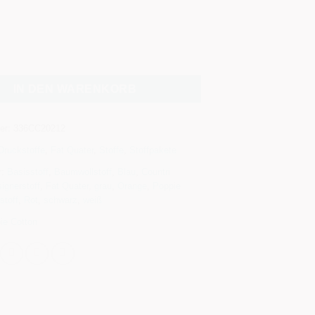
:
IN DEN WARENKORB
er:
336CC20212
Druckstoffe
,
Fat Quater
,
Stoffe
,
Stoffpakete
r:
Basisstoff
,
Baumwollstoff
,
Blau
,
Countri
ignerstoff
,
Fat Quater
,
grau
,
Orange
,
Poppie
stoff
,
Rot
,
schwarz
,
weiß
ie Cotton