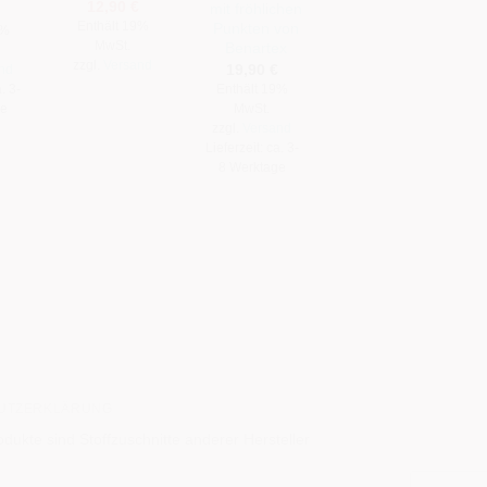
Ursprünglicher
Aktueller
12,90
€
mit fröhlichen
NEKTARINE
Preis
Preis
Enthält 19%
Punkten von
21,90
€
9%
war:
ist:
MwSt.
Benartex
23,90 €
12,90 €.
Enthält 19%
zzgl.
Versand
19,90
€
nd
MwSt.
. 3-
Enthält 19%
zzgl.
Versand
ge
MwSt.
Lieferzeit: ca. 3-
zzgl.
Versand
8 Werktage
Lieferzeit: ca. 3-
8 Werktage
rd
UTZERKLÄRUNG
kte sind Stoffzuschnitte anderer Hersteller