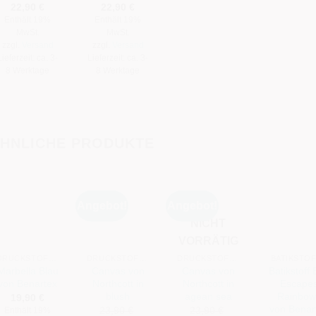
22,90
€
22,90
€
Enthält 19%
Enthält 19%
MwSt.
MwSt.
zzgl.
Versand
zzgl.
Versand
Lieferzeit: ca. 3-
Lieferzeit: ca. 3-
8 Werktage
8 Werktage
HNLICHE PRODUKTE
Angebot!
Angebot!
NICHT
+
+
+
+
VORRÄTIG
DRUCKSTOFFE
DRUCKSTOFFE
DRUCKSTOFFE
BATIKSTO
Marbella Blau
Canvas von
Canvas von
Batikstoff 
von Benartex
Northcott in
Northcott in
Escape
blush
agean sea
Rainbow
19,90
€
von Benar
23,90
€
23,90
€
Enthält 19%