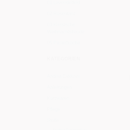
01 Lavendelfeld
02 Rosentanz
03 klassische
Weihnachtsfreude
05 Pastellküche
KATEGORIEN
Andisa Exklusiv
Anleitungen
Kurzwaren
Pflege
Stoffe
Andisa Farbwelten