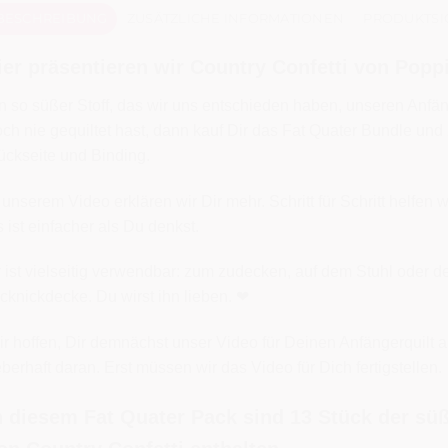
BESCHREIBUNG
ZUSÄTZLICHE INFORMATIONEN
PRODUKTSI
ier präsentieren wir Country Confetti von Popp
n so süßer Stoff, das wir uns entschieden haben, unseren Anfä
ch nie gequiltet hast, dann kauf Dir das Fat Quater Bundle und 2
ckseite und Binding.
 unserem Video erklären wir Dir mehr. Schritt für Schritt helfen 
 ist einfacher als Du denkst.
 ist vielseitig verwendbar: zum zudecken, auf dem Stuhl oder de
cknickdecke. Du wirst ihn lieben. ❤
r hoffen, Dir demnächst unser Video für Deinen Anfängerquilt a
eberhaft daran. Erst müssen wir das Video für Dich fertigstellen.
n diesem Fat Quater Pack sind 13 Stück der süß