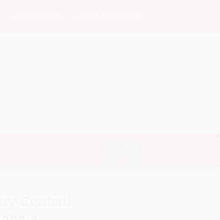
Patchgeflüster
unser YouTube Kanal
Kurzwaren
unsere Marken
ry Confetti
Poppie