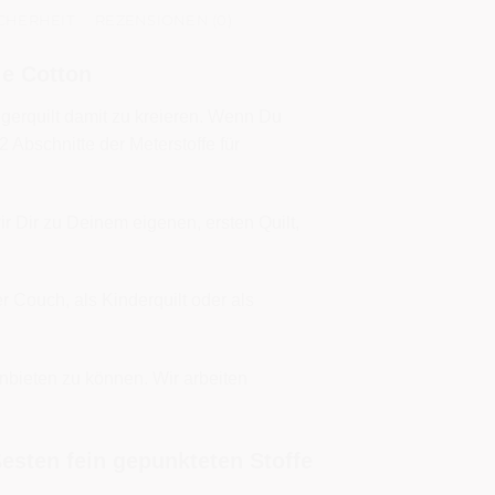
CHERHEIT
REZENSIONEN (0)
ie Cotton
ngerquilt damit zu kreieren. Wenn Du
 Abschnitte der Meterstoffe für
wir Dir zu Deinem eigenen, ersten Quilt,
r Couch, als Kinderquilt oder als
nbieten zu können. Wir arbeiten
esten fein gepunkteten Stoffe