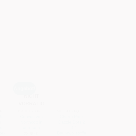
Angebot!
NICHT
+
+
+
VORRÄTIG
FFE
DRUCKSTOFFE
5X5 STOFFQUADRATE IM CHARM PACK® FORMAT
BASISSTOFFE
Bali
Canvas von
Charm Pack
Fossil Fern
s
Northcott in
Dazzle Dots 2
von Benartex
s
bermuda
– 42
NECTARINE
tex
Baumwollstoffe
–
23,90
€