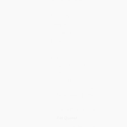
Basisstoffe
Batikstoffe
Designer
Druckstoffe
Farben
Kontraststoffe
Meterware
Stoffe für Binding & Quilt-
Border
Stoffpakete
10x10 Stoffquadrate im
Layer Cake® Format
5x5 Stoffquadrate im
Charm Pack® Format
Fat Quater
Stoffschnecken im Jelly