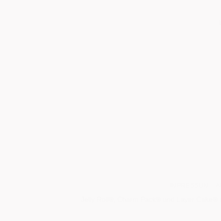
IMPRESSUM
A
Jelly Roll®, Charm Pack® und Layer Cake® s