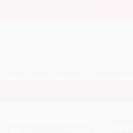
 Versandkostenfrei ab 79 € – so macht Quilten noch mehr Spaß!
n
n
Shop
Stoffe
Designer
Anleitungen
/
FAT QUATER
Count
von 