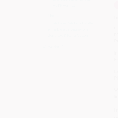
Roll® Format
Thema
h
Unistoffe – Patchworkstoffe
ei
einfarbig aus Baumwolle
no
Benartex & Kona Cotton
Rü
Vorverkauf
In
Es
Er
Pi
Wi
fi
I