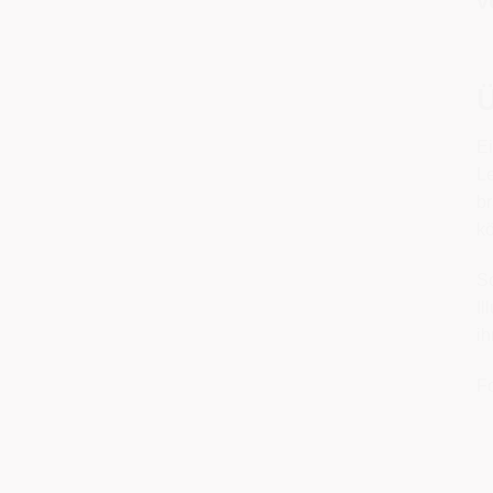
v
Ü
Ei
Le
br
k
So
Il
ih
Fo