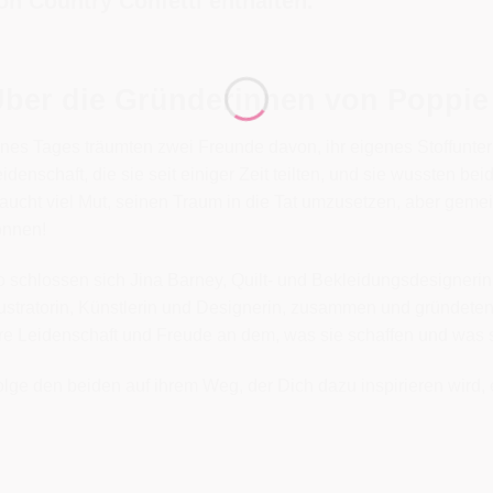
on Country Confetti enthalten.
ber die Gründerinnen von Poppie
nes Tages träumten zwei Freunde davon, ihr eigenes Stoffunt
idenschaft, die sie seit einiger Zeit teilten, und sie wussten be
aucht viel Mut, seinen Traum in die Tat umzusetzen, aber geme
önnen!
 schlossen sich Jina Barney, Quilt- und Bekleidungsdesignerin
lustratorin, Künstlerin und Designerin, zusammen und gründete
re Leidenschaft und Freude an dem, was sie schaffen und was s
lge den beiden auf ihrem Weg, der Dich dazu inspirieren wird