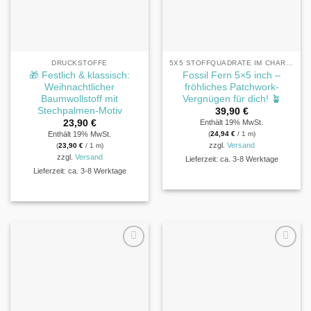
DRUCKSTOFFE
5X5 STOFFQUADRATE IM CHARM PACK® FORMAT
🎁 Festlich & klassisch:
Fossil Fern 5×5 inch –
Weihnachtlicher
fröhliches Patchwork-
Baumwollstoff mit
Vergnügen für dich! 🪴
Stechpalmen-Motiv
39,90
€
23,90
€
Enthält 19% MwSt.
Enthält 19% MwSt.
(
24,94
€
/ 1 m)
zzgl.
Versand
(
23,90
€
/ 1 m)
zzgl.
Versand
Lieferzeit: ca. 3-8 Werktage
Lieferzeit: ca. 3-8 Werktage