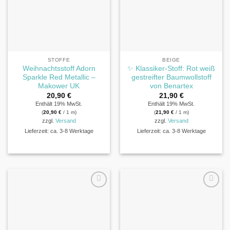
STOFFE
BEIGE
Weihnachtsstoff Adorn
✨ Klassiker-Stoff: Rot weiß
Sparkle Red Metallic –
gestreifter Baumwollstoff
Makower UK
von Benartex
20,90
€
21,90
€
Enthält 19% MwSt.
Enthält 19% MwSt.
(
20,90
€
/ 1 m)
(
21,90
€
/ 1 m)
zzgl.
Versand
zzgl.
Versand
Lieferzeit: ca. 3-8 Werktage
Lieferzeit: ca. 3-8 Werktage