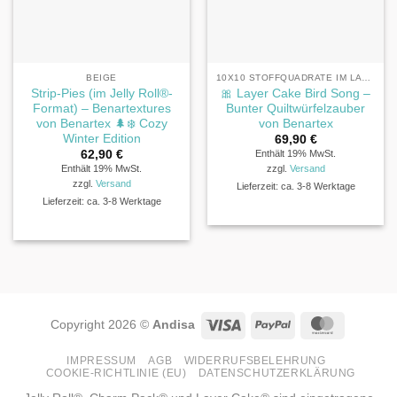
BEIGE
10X10 STOFFQUADRATE IM LAYER CAKE® FORMAT
Strip-Pies (im Jelly Roll®-
🎀 Layer Cake Bird Song –
Format) – Benartextures
Bunter Quiltwürfelzauber
von Benartex 🌲❄️ Cozy
von Benartex
Winter Edition
69,90
€
62,90
€
Enthält 19% MwSt.
Enthält 19% MwSt.
zzgl.
Versand
zzgl.
Versand
Lieferzeit: ca. 3-8 Werktage
Lieferzeit: ca. 3-8 Werktage
Visa
PayPal
MasterCa
Copyright 2026 ©
Andisa
IMPRESSUM
AGB
WIDERRUFSBELEHRUNG
COOKIE-RICHTLINIE (EU)
DATENSCHUTZERKLÄRUNG