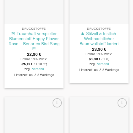
DRUCKSTOFFE
DRUCKSTOFFE
🌸 Traumhaft verspielter
🎄 Stilvoll & festlich:
Blumenstoff Happy Flower
Weihnachtlicher
Rose – Benartex Bird Song
Baumwollstoff kariert
🌸
23,90
€
22,90
€
Enthält 19% MwSt.
Enthält 19% MwSt.
(
23,90
€
/ 1 m)
zzgl.
Versand
(
25,19
€
/ 1,10 m²)
zzgl.
Versand
Lieferzeit: ca. 3-8 Werktage
Lieferzeit: ca. 3-8 Werktage