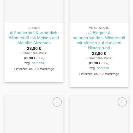
BRAUN
METERWARE
❄️ Zauberhaft & winterlich:
🌙 Elegant &
Winterstoff mit Meisen und
naturverbunden: Winterstoff
Metallic-Akzenten
mit Meisen auf dunklem
Hintergrund
23,90
€
23,90
€
Enthält 19% MwSt.
(
23,90
€
/ 1 m)
Enthält 19% MwSt.
zzgl.
Versand
(
23,90
€
/ 1 m)
zzgl.
Versand
Lieferzeit: ca. 3-8 Werktage
Lieferzeit: ca. 3-8 Werktage