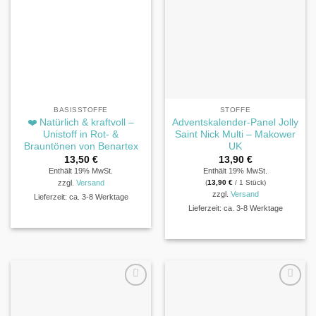
BASISSTOFFE
STOFFE
❤️ Natürlich & kraftvoll –
Adventskalender-Panel Jolly
Unistoff in Rot- &
Saint Nick Multi – Makower
Brauntönen von Benartex
UK
13,50
€
13,90
€
Enthält 19% MwSt.
Enthält 19% MwSt.
(
13,90
€
/ 1 Stück)
zzgl.
Versand
zzgl.
Versand
Lieferzeit: ca. 3-8 Werktage
Lieferzeit: ca. 3-8 Werktage