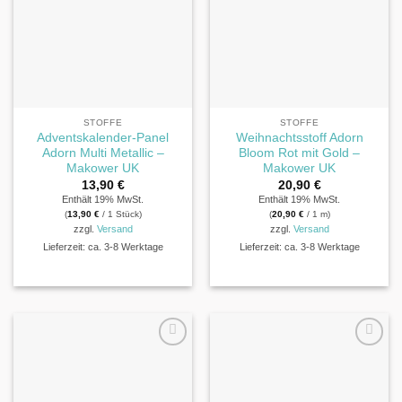
STOFFE
STOFFE
Adventskalender-Panel
Weihnachtsstoff Adorn
Adorn Multi Metallic –
Bloom Rot mit Gold –
Makower UK
Makower UK
13,90
€
20,90
€
Enthält 19% MwSt.
Enthält 19% MwSt.
(
13,90
€
/ 1 Stück)
(
20,90
€
/ 1 m)
zzgl.
Versand
zzgl.
Versand
Lieferzeit: ca. 3-8 Werktage
Lieferzeit: ca. 3-8 Werktage