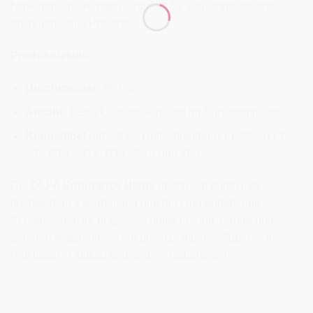
herkömmliche Klingen – perfekt für Vielschneider und
anspruchsvolle Projekte.
Produktdetails:
Durchmesser:
45 mm
Anzahl:
1 Stück, sicher verpackt im Kunststoffhalter
Kompatibel mit:
OLFA Rollschneider RTY-2/G, RTY-
2/C, RTY-2/DX, RTY-2/NS und 45-C
Die
OLFA Endurance Blade
überzeugt durch ihre
hochwertige Verarbeitung und die lang anhaltende
Schärfe. Ideal für präzise Schnitte in Stoff, Papier und
anderen Materialien – ein unverzichtbares Zubehör für
Patchwork, Quilting und andere Näharbeiten.