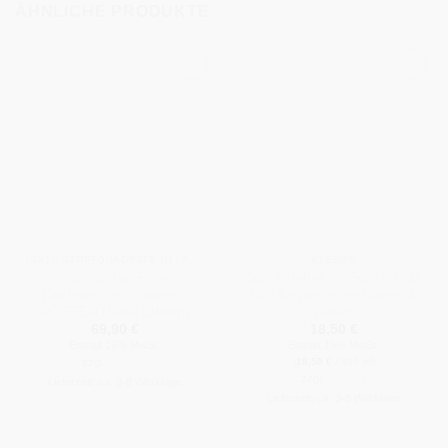
ÄHNLICHE PRODUKTE
10X10 STOFFQUADRATE IM LAYER CAKE® FORMAT
KLEBEN
🎨 wunderbar Robert
Sprühkleber für Stoff – Odif
Kaufman Ten Square –
505 für perfektes Nähen &
DOTTED (Batik Edition)
Quilten!
69,90
€
18,50
€
Enthält 19% MwSt.
Enthält 19% MwSt.
(
18,50
€
/ 500 ml)
zzgl.
Versand
zzgl.
Versand
Lieferzeit: ca. 3-8 Werktage
Lieferzeit: ca. 3-8 Werktage