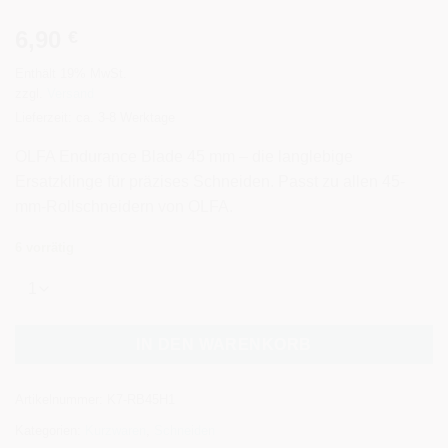
6,90
€
Enthält 19% MwSt.
zzgl.
Versand
Lieferzeit: ca. 3-8 Werktage
OLFA Endurance Blade 45 mm – die langlebige
Ersatzklinge für präzises Schneiden. Passt zu allen 45-
mm-Rollschneidern von OLFA.
6 vorrätig
Alternative:
IN DEN WARENKORB
Artikelnummer:
K7-RB45H1
Kategorien:
Kurzwaren
,
Schneiden