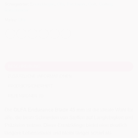
Schlagwörter:
Ersatzklingen
,
Olfa
,
Patchwork
,
Quilt
,
Quilting
,
Rollschneider
Marke:
Olfa
BESCHREIBUNG
ZUSÄTZLICHE INFORMATIONEN
PRODUKTSICHERHEIT
REZENSIONEN (0)
Die
OLFA Endurance Blade 45 mm
ist die ideale Wahl für
alle, die beim Schneiden von Stoffen auf Langlebigkeit und
Präzision setzen. Diese Ersatzklinge bietet eine deutlich
längere Lebensdauer und bleibt länger scharf als