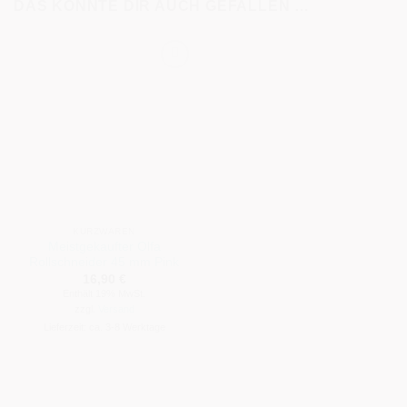
DAS KÖNNTE DIR AUCH GEFALLEN …
KURZWAREN
Meistgekaufter Olfa
Rollschneider 45 mm Pink
16,90
€
Enthält 19% MwSt.
zzgl.
Versand
Lieferzeit: ca. 3-8 Werktage