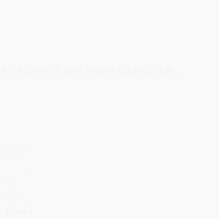
AS KÖNNTE DIR AUCH GEFALLEN …
+
DRUCKSTOFFE
Robo Boogie
Stoff von
Benartex Fat
Quater
Bundle 20
Stoffstücke
114,90
€