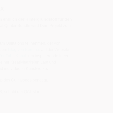
ex
nun endlich der Hintergrundstoff für den
at Quater Bundle wird Dein Projekt zum
 am Quiltalong teilnehmen, der von
f dem
Blog von Bernina
, auf der Website
YouTube Kanal
, um inspirierende Ideen
iner Kreativität freien Lauf und
nd individuelle Kunstwerke.
p des Quiltalongs benötigt.
S, sobald der QAL startet.