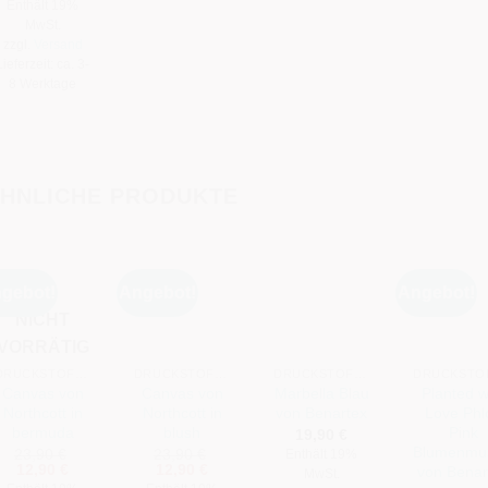
Enthält 19%
MwSt.
zzgl.
Versand
Lieferzeit: ca. 3-
8 Werktage
HNLICHE PRODUKTE
gebot!
Angebot!
Angebot!
NICHT
+
+
+
+
VORRÄTIG
DRUCKSTOFFE
DRUCKSTOFFE
DRUCKSTOFFE
Canvas von
Canvas von
Marbella Blau
Planted w
Northcott in
Northcott in
von Benartex
Love Phl
bermuda
blush
Pink
19,90
€
Blumenmu
23,90
€
23,90
€
Enthält 19%
Ursprünglicher
Aktueller
Ursprünglicher
Aktueller
12,90
€
12,90
€
von Benar
MwSt.
Preis
Preis
Preis
Preis