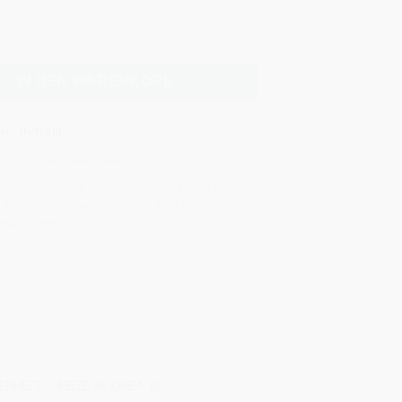
:
IN DEN WARENKORB
er:
1620509
Druckstoffe
,
Meterware
,
Stoffe
r:
Baumwollstoff
,
Benartex
,
Bernina Quiltalong
,
,
Druckstoff
,
grau
,
Meterware
,
Quiltalong
,
Robo
aridoo
,
weiß
rtex
ERHEIT
REZENSIONEN (0)