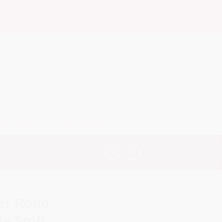
Patchgeflüster
unser YouTube Kanal
urzwaren
unsere Marken
er Robo
e Stoff