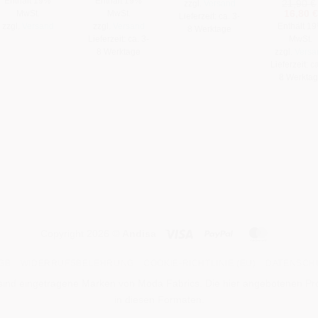
Enthält 19%
Enthält 19%
21,90
€
zzgl.
Versand
war:
ist:
war:
ist:
Ursprün
16,80
€
MwSt.
MwSt.
23,90 €
12,90 €.
23,90 €
12,90 €.
Lieferzeit: ca. 3-
Preis
zzgl.
Versand
zzgl.
Versand
Enthält 1
8 Werktage
war:
Lieferzeit: ca. 3-
MwSt.
21,90 €
8 Werktage
zzgl.
Versa
Lieferzeit: ca
8 Werkta
Visa
PayPal
MasterCa
Copyright 2026 ©
Andisa
GB
WIDERRUFSBELEHRUNG
COOKIE-RICHTLINIE (EU)
DATENSCH
ind eingetragene Marken von Moda Fabrics. Die hier angebotenen Produ
in diesen Formaten.