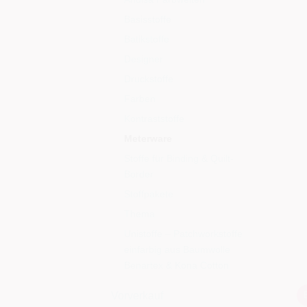
Basisstoffe
Batikstoffe
Designer
Druckstoffe
Farben
Kontraststoffe
Meterware
Stoffe für Binding & Quilt-
Border
Stoffpakete
Thema
Unistoffe – Patchworkstoffe
einfarbig aus Baumwolle
Benartex & Kona Cotton
Vorverkauf