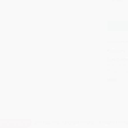
Alternative
Artikelnumm
Kategorien:
Schlagwörte
Dance Party
Boogie
,
Sug
Marke:
Bena
BESCHREIBUNG
ZUSÄTZLICHE INFORMATIONEN
PRODUKTSICH