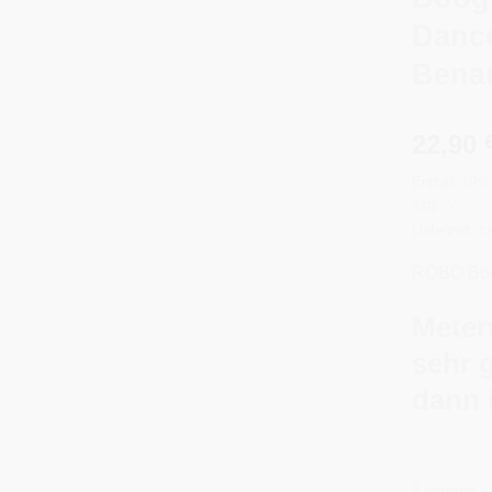
Dance
Benar
22,90
Enthält 19%
zzgl.
Versan
Lieferzeit: 
ROBO Boo
Meter
sehr 
dann 
9 vorrätig