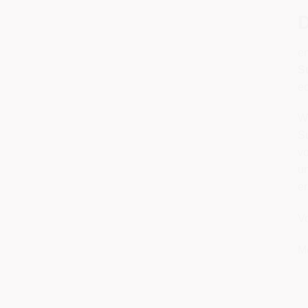
D
en
S
e
We
Su
v
un
er
Vo
M