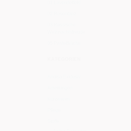
01 Lavendelfeld
02 Rosentanz
03 klassische
Weihnachtsfreude
05 Pastellküche
KATEGORIEN
Andisa Exklusiv
Anleitungen
Kurzwaren
Pflege
Stoffe
Andisa Farbwelten