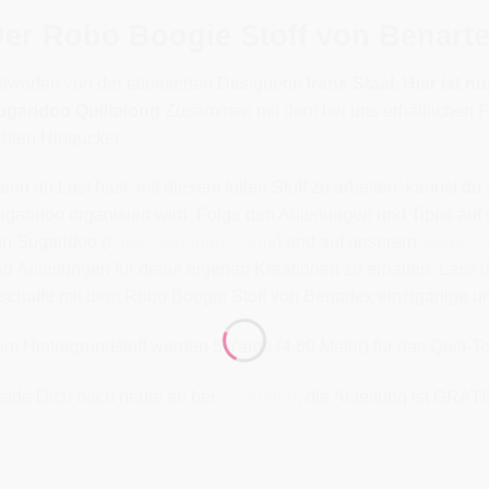
er Robo Boogie Stoff von Benart
tworfen von der talentierten Designerin
Irene Staal. Hier ist 
ugaridoo Quiltalong
Zusammen mit dem bei uns erhältlichen F
chten Hingucker
nn du Lust hast, mit diesem tollen Stoff zu arbeiten, kannst du
garidoo organisiert wird. Folge den Anleitungen und Tipps au
on Sugaridoo (
https://sugaridoo.com/
) und auf unserem
Andisa 
d Anleitungen für deine eigenen Kreationen zu erhalten. Lass de
schaffe mit dem Robo Boogie Stoff von Benartex einzigartige u
m Hintergrundstoff werden 5 Yards (4,60 Meter) für das Quilt-To
elde Dich noch heute an bei
sugaridoo
, die Anleitung ist GRATI