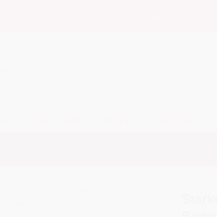
 Versandkostenfrei ab 79 € – so macht Quilten noch mehr Spaß!
n
ten
Shop
Stoffe
Designer
Anleitungen
K
Stark
Boogi