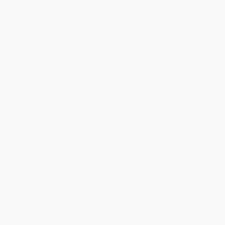
IMPRESSUM
A
Jelly Roll®, Charm Pack® und Layer Cake® s