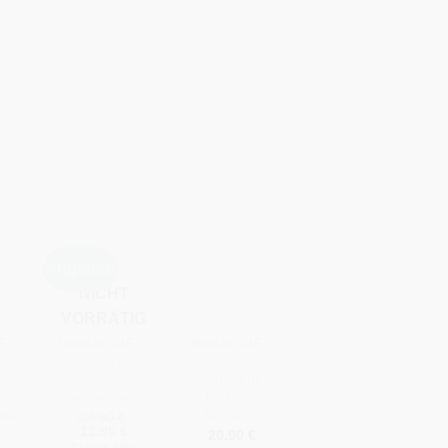
Angebot!
NICHT
+
+
+
VORRÄTIG
DRUCKSTOFFE
DRUCKSTOFFE
DRUCKSTOFFE
DRUCKSTOFFE
ith
Canvas von
Frolic
✨ Black-on-
ox
Northcott in
Silhuoette
Black
agean sea
Pink von
Quiltstoff mit
ster
Benartex
Ornament –
23,90
€
Ursprünglicher
Aktueller
12,90
€
tex
eleganter
20,90
€
Preis
Preis