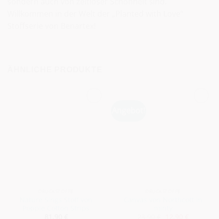
sondern auch von zeitloser Schönheit sind.
Willkommen in der Welt der „Planted with Love“
Stoffserie von Benartex!
ÄHNLICHE PRODUKTE
Angebot!
DRUCKSTOFFE
DRUCKSTOFFE
Nature Sings Stoff von
Canvas von Northcott in
Poppie Cotton Strips
minty
Ursprünglicher
Aktueller
81,90
€
23,90
€
12,90
€