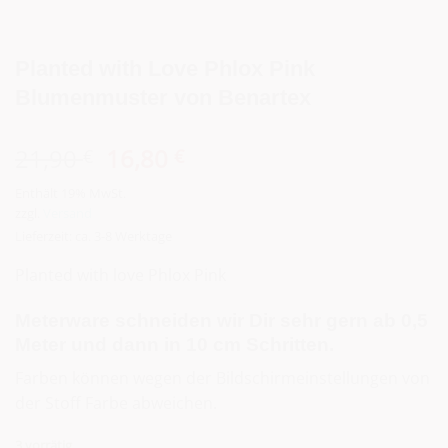
Planted with Love Phlox Pink
Blumenmuster von Benartex
Ursprünglicher
Aktueller
21,90
16,80
€
€
Preis
Preis
Enthält 19% MwSt.
war:
ist:
zzgl.
Versand
21,90 €
16,80 €.
Lieferzeit: ca. 3-8 Werktage
Planted with love Phlox Pink
Meterware schneiden wir Dir sehr gern ab 0,5
Meter und dann in 10 cm Schritten.
Farben können wegen der Bildschirmeinstellungen von
der Stoff Farbe abweichen.
3 vorrätig