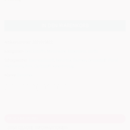
Alternative:
IN DEN WARENKORB
Artikelnummer:
2021015822
Kategorien:
Druckstoffe
,
Meterware
,
Rosentanz
,
Stoffe
Schlagwörter:
Baumwollstoff
,
Benartex
,
Blumen
,
Druckstoff
,
Floral
,
Meterware
,
Pink
,
Quiltstoff
,
Valentinstag
Marke:
Benartex
BESCHREIBUNG
ZUSÄTZLICHE INFORMATIONEN