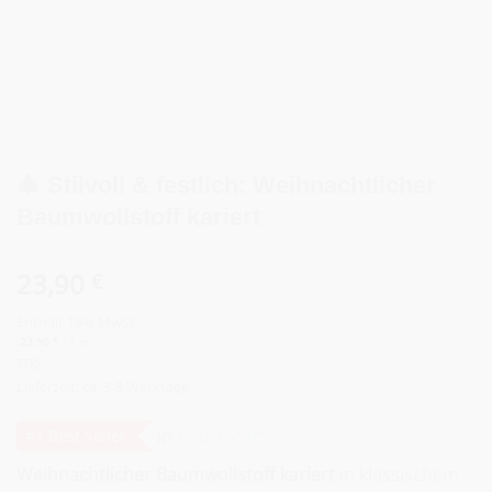
🎄 Stilvoll & festlich: Weihnachtlicher
Baumwollstoff kariert
23,90
€
Enthält 19% MwSt.
(
23,90
€
/ 1 m)
zzgl.
Versand
Lieferzeit: ca. 3-8 Werktage
in
Druckstoffe
#1 Best Seller
Weihnachtlicher Baumwollstoff kariert
in klassischem