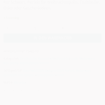
Rot-Schwarz. Perfekt für Weihnachtsquilts, Tischläufer,
Deko oder Geschenkideen.
1.5 vorrätig
Alternative:
IN DEN WARENKORB
Artikelnummer:
13465-10
Kategorien:
Druckstoffe
,
klassische Weihnachtsfreude
,
Meterware
,
Rot
,
Stoffe
,
Weihnachten
,
Winter
Schlagwörter:
Baumwollstoff
,
Designerstoff
,
kariert
,
Meterware
,
Quiltstoff
,
Rot
,
tartan
,
Weihnachten
,
Winter
Marke:
Benartex