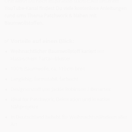
Und wenn Du noch Inspiration suchst: Auf unserem
YouTube-Kanal findest Du viele kostenlose Anleitungen
rund ums Thema Patchwork & Nähen mit
Baumwollstoffen.
✅ Vorteile auf einen Blick:
Weihnachtlicher Baumwollstoff kariert
mit
klassischem Tartan-Muster
100 % Baumwolle, ca. 110 cm breit
Langlebig, formstabil, farbecht
Designerstoff von Jackie Robinson / Benartex
Ideal für Patchwork, Dekoration und kreative
Nähprojekte
In Deutschland beliebt für Weihnachtsnähideen aller
Art