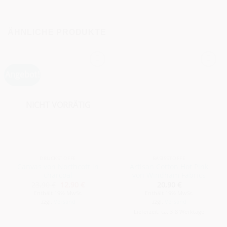
ÄHNLICHE PRODUKTE
Angebot!
NICHT VORRÄTIG
DRUCKSTOFFE
BASISSTOFFE
Canvas von Northcott in
Artisan Cotton Hot Pink
charcoal
von Windham Fabrics
Ursprünglicher
Aktueller
23,90
€
12,90
€
20,90
€
Preis
Preis
Enthält 19% MwSt.
Enthält 19% MwSt.
war:
ist:
zzgl.
Versand
zzgl.
Versand
23,90 €
12,90 €.
Lieferzeit: ca. 3-8 Werktage