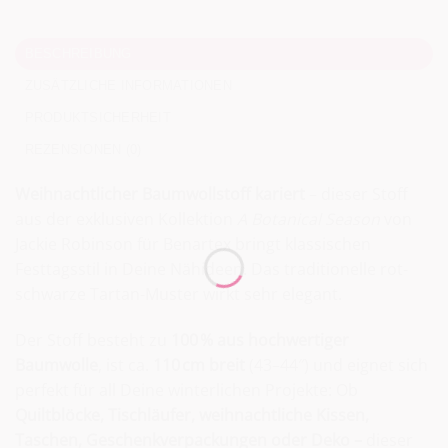
BESCHREIBUNG
ZUSÄTZLICHE INFORMATIONEN
PRODUKTSICHERHEIT
REZENSIONEN (0)
Weihnachtlicher Baumwollstoff kariert
– dieser Stoff
aus der exklusiven Kollektion
A Botanical Season
von
Jackie Robinson für Benartex bringt klassischen
Festtagsstil in Deine Nähideen. Das traditionelle rot-
schwarze Tartan-Muster wirkt sehr elegant.
Der Stoff besteht zu
100 % aus hochwertiger
Baumwolle
, ist ca.
110 cm breit
(43–44″) und eignet sich
perfekt für all Deine winterlichen Projekte: Ob
Quiltblöcke, Tischläufer, weihnachtliche Kissen,
Taschen, Geschenkverpackungen oder Deko –
dieser