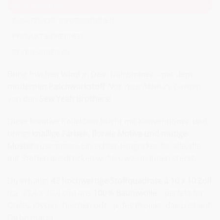
BESCHREIBUNG
ZUSÄTZLICHE INFORMATIONEN
PRODUKTSICHERHEIT
REZENSIONEN (0)
Bring frischen Wind in Dein Nähzimmer – mit dem
modernen Patchworkstoff
Not Your Mama’s Garden
von den
Sew Yeah Brothers
!
Diese kreative Kollektion bricht mit Konventionen und
bringt
knallige Farben, florale Motive und mutige
Muster
zusammen. Ein echter Hingucker für alle, die
mit Stoffen ausdrücken wollen, was in ihnen steckt.
Du erhältst
42 hochwertige Stoffquadrate à 10 x 10 Zoll
(ca. 25,4 x 25,4 cm) aus
100 % Baumwolle
– perfekt für
Quilts, Kissen, Taschen oder jedes Projekt, das Lust auf
Farbe macht.