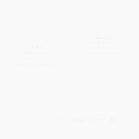
BASISSTOFFE
DRUCKSTOFFE
🎯 Frischer Stoff:
Tropical Water
Dunkelblaue
Aquamarine von Benartex
Pünktchenstoff mit Mini-
22,10
€
Konfetti Country Confetti
Enthält 19% MwSt.
22,90
€
zzgl.
Versand
Enthält 19% MwSt.
Lieferzeit: ca. 3-8 Werktage
zzgl.
Versand
Lieferzeit: ca. 3-8 Werktage
Visa
PayPal
MasterCa
Copyright 2026 ©
Andisa
IMPRESSUM
AGB
WIDERRUFSBELEHRUNG
COOKIE-RICHTLINIE (EU)
DATENSCHUTZERKLÄRUNG