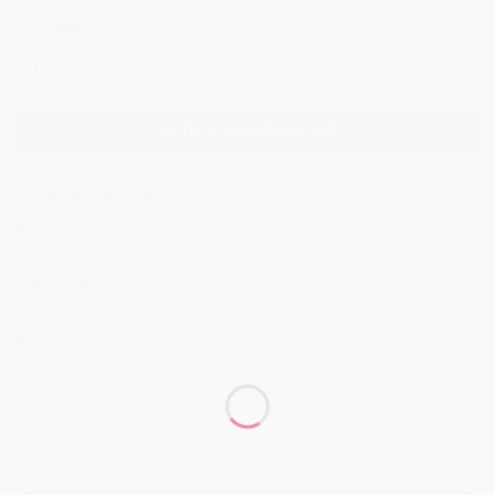
2 vorrätig
Alternative:
IN DEN WARENKORB
Artikelnummer:
NYM10PK
Kategorien:
10x10 Stoffquadrate im Layer Cake® Format
,
Druckstoffe
,
Stoffe
,
Stoffpakete
Schlagwörter:
Baumwollstoff
,
Benartex
,
Blumen
,
Cotton
,
Designerstoff
,
Fun
,
Layer Cake
,
Sew Yeah Brothers
Marke:
Benartex