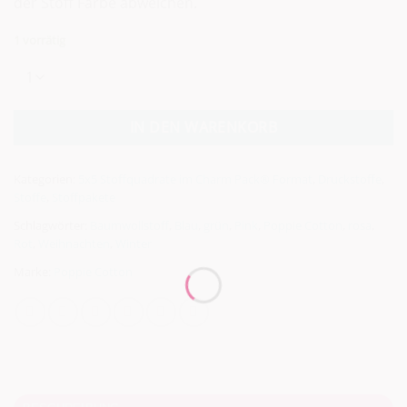
der Stoff Farbe abweichen.
1 vorrätig
Alternative:
IN DEN WARENKORB
Kategorien:
5x5 Stoffquadrate im Charm Pack® Format
,
Druckstoffe
,
Stoffe
,
Stoffpakete
Schlagwörter:
Baumwollstoff
,
Blau
,
grün
,
Pink
,
Poppie Cotton
,
rosa
,
Rot
,
Weihnachten
,
Winter
Marke:
Poppie Cotton