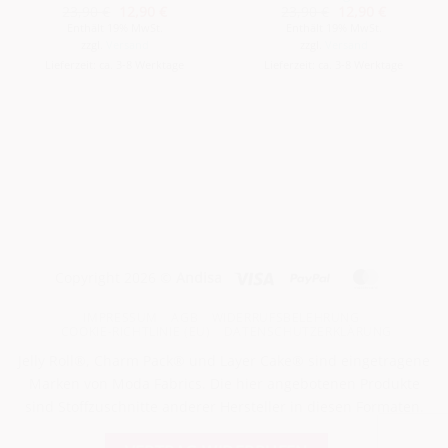
Ursprünglicher
Aktueller
Ursprünglicher
Aktueller
23,90
€
12,90
€
23,90
€
12,90
€
Preis
Preis
Preis
Preis
Enthält 19% MwSt.
Enthält 19% MwSt.
war:
ist:
war:
ist:
zzgl.
Versand
zzgl.
Versand
23,90 €
12,90 €.
23,90 €
12,90 €.
Lieferzeit: ca. 3-8 Werktage
Lieferzeit: ca. 3-8 Werktage
Visa
PayPal
MasterCa
Copyright 2026 ©
Andisa
IMPRESSUM
AGB
WIDERRUFSBELEHRUNG
COOKIE-RICHTLINIE (EU)
DATENSCHUTZERKLÄRUNG
Jelly Roll®, Charm Pack® und Layer Cake® sind eingetragene
Marken von Moda Fabrics. Die hier angebotenen Produkte
sind Stoffzuschnitte anderer Hersteller in diesen Formaten.