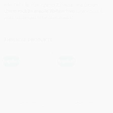
oder Deko für dein eigenes Zuhause – mit diesem
Charm Pack Baumwolle Weihnachten
verwandelst du
jedes Nähprojekt in ein Meisterwerk!
ÄHNLICHE PRODUKTE
Angebot!
Angebot!
DRUCKSTOFFE
DRUCKSTOFFE
Canvas von Northcott in
Canvas von Northcott in
tealish
bubblegum