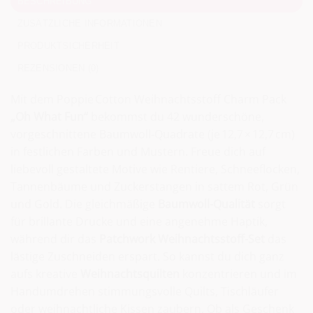
BESCHREIBUNG
ZUSÄTZLICHE INFORMATIONEN
PRODUKTSICHERHEIT
REZENSIONEN (0)
Mit dem Poppie Cotton Weihnachtsstoff Charm Pack
„Oh What Fun“
bekommst du 42 wunderschöne,
vorgeschnittene Baumwoll‑Quadrate (je 12,7 × 12,7 cm)
in festlichen Farben und Mustern. Freue dich auf
liebevoll gestaltete Motive wie Rentiere, Schneeflocken,
Tannenbäume und Zuckerstangen in sattem Rot, Grün
und Gold. Die gleichmäßige
Baumwoll-Qualität
sorgt
für brillante Drucke und eine angenehme Haptik,
während dir das
Patchwork Weihnachtsstoff-Set
das
lästige Zuschneiden erspart. So kannst du dich ganz
aufs kreative
Weihnachtsquilten
konzentrieren und im
Handumdrehen stimmungsvolle Quilts, Tischläufer
oder weihnachtliche Kissen zaubern. Ob als Geschenk