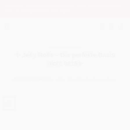
Zum
Hochwertige Patchworkstoffe und Stoffe zum Quilten Versandkostenfrei ab
Inhalt
79 € – so macht Quilten noch mehr Spaß!
springen
STOFFPACKUNGEN
✨ Jelly Rolls – Die perfekte Basis
nicht 0815✨
VERÖFFENTLICHT AM
11. APRIL 2025
VON
MANUELA SCHMOLL
11
Apr.