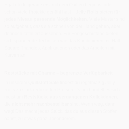
Egal ob du gerade erst mit dem Quilten beginnst oder
schon viele Projekte genäht hast –
Jelly Rolls bieten für
jedes Niveau passende Möglichkeiten
. Viele Muster sind
so aufgebaut, dass sie schnell von der Hand gehen, aber
dennoch raffiniert aussehen. Für Fortgeschrittene bieten
sich spannende Techniken wie das Kombinieren mit Half-
Square-Triangles, Applikationen oder das Arbeiten mit
Kurven an.
Reststücke mit Charme – begrenzte Verfügbarkeit
In unserem
Quiltstoff Sale
findest du regelmäßig Jelly
Rolls zu stark reduzierten Preisen. Dabei handelt es sich
meist um
Reststücke aus vergangenen Kollektionen
,
die
nicht mehr nachbestellbar
sind. Wenn weg, dann
weg! Das macht jedes Stück, das du aus diesen Stoffen
nähst, zu etwas ganz Besonderem.