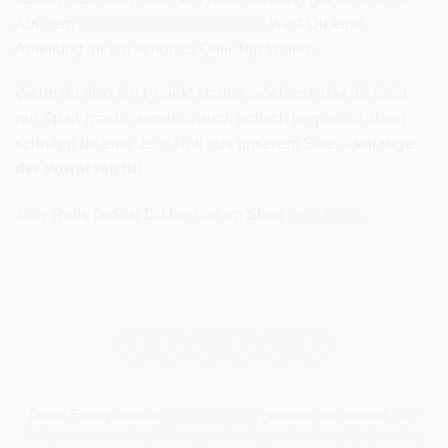
Auf dem
Youtube Kanal von Andisa
wirst Du eine
Anleitung für ein schönes Quilt Top finden.
Wenn du also ein Projekt starten möchtest, das dir nicht
nur Spaß macht, sondern auch optisch begeistert, dann
schnapp dir eine Jelly Roll aus unserem Sale –
solange
der Vorrat reicht!
Jelly Rolls findest Du bei uns im Shop
Jelly Rolls
Dieser Eintrag wurde in
Stoffpackungen
gepostet und markiert
Jelly
Rolls
,
moderne quilts
,
Nähen
,
patchwork
,
patchworken
,
Quilt
,
quilten
,