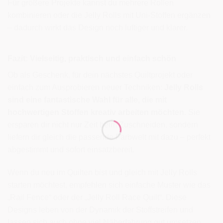
Für größere Projekte kannst du mehrere Rollen
kombinieren oder die Jelly Rolls mit Uni-Stoffen ergänzen
– dadurch wirkt das Design noch luftiger und klarer.
Fazit: Vielseitig, praktisch und einfach schön
Ob als Geschenk, für dein nächstes Quiltprojekt oder
einfach zum Ausprobieren neuer Techniken:
Jelly Rolls
sind eine fantastische Wahl für alle, die mit
hochwertigen Stoffen kreativ arbeiten möchten
. Sie
ersparen dir nicht nur Zeit beim Zuschneiden, sondern
liefern dir gleich die passende Farbwelt mit dazu – perfekt
abgestimmt und sofort einsatzbereit.
Wenn du neu im Quilten bist und gleich mit Jelly Rolls
starten möchtest, empfehlen sich einfache Muster wie das
„Rail Fence“ oder der „Jelly Roll Race Quilt“. Diese
Designs leben von der Dynamik der Stoffstreifen und
lassen sich auch ohne viel Näherfahrung gut umsetzen.