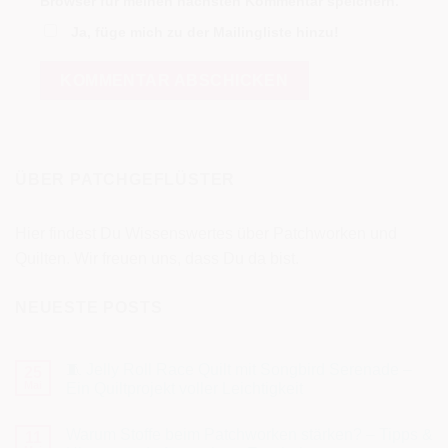
Browser für meinen nächsten Kommentar speichern.
Ja, füge mich zu der Mailingliste hinzu!
ÜBER PATCHGEFLÜSTER
Hier findest Du Wissenswertes über Patchworken und
Quilten. Wir freuen uns, dass Du da bist.
NEUESTE POSTS
🧵 Jelly Roll Race Quilt mit Songbird Serenade –
25
Mai
Ein Quiltprojekt voller Leichtigkeit
Keine
Kommentare
Warum Stoffe beim Patchworken stärken? – Tipps &
zu
11
🧵