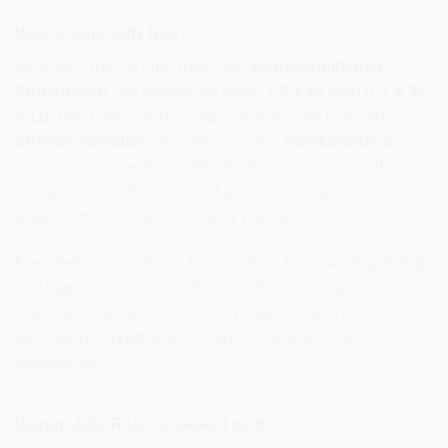
Was ist eine Jelly Roll?
Eine Jelly Roll ist eine Rolle aus
vorgeschnittenen
Stoffstreifen
, die jeweils die Maße
2,5 x 44 Inch
(ca.
6,35
x 112 cm
) haben. In der Regel sind in einer Rolle
40
Streifen enthalten
, die alle aus einer
Stoffkollektion
stammen. Das bedeutet: Alle Stoffe wurden vom selben
Designer entworfen und sind perfekt aufeinander
abgestimmt – in Farbe, Stil und Thema.
Die Streifen sind oft aus hochwertiger Baumwolle gefertigt
und eignen sich ideal für Patchwork- und Quiltprojekte.
Dank der sogenannten „pinking edges“ – also den
gezackten Schnittkanten – fransen sie beim Nähen
weniger aus.
Warum Jelly Rolls so beliebt sind