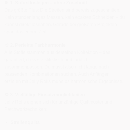
🧵
1. Sofort loslegen – ohne Zuschnitt
Das größte Plus: Die Streifen sind bereits zugeschnitten.
Kein stundenlanges Messen, kein exaktes Schneiden – du
kannst direkt losnähen. Gerade bei größeren Projekten
spart das enorm Zeit.
🎨
2. Perfekte Farbharmonie
Alle Stoffe stammen aus derselben Kollektion – das
garantiert, dass sie stilistisch und farblich
zusammenpassen. Du musst also nicht lange nach
passenden Kombinationen suchen. Auch Anfänger
erzielen mit Jelly Rolls mühelos harmonische Ergebnisse.
🔁
3. Vielfältige Einsatzmöglichkeiten
Jelly Rolls eignen sich für unzählige Quiltmuster und
Patchworktechniken:
Streifenquilts