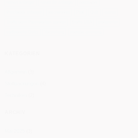
Nähen anfänger
nähen für anfänger
patchwork
Patchwork anfänger
patchworken
Profi
Quilt
quilten
Stoffe beim Patchworken stärken
Stoffe USA
stofstreifen
traditionelle Quilts
Vorstellung
youtube anleitung
KATEGORIEN
Allgemein
(3)
Stoffpackungen
(4)
Techniken
(2)
ARCHIV
Mai 2025
(3)