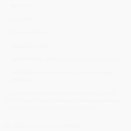
Rail Fence
Log Cabin
Chevron-Muster
Bargello-Designs
Jelly Roll Race Quilts
(schnell, einfach, spektakulär)
die Streifen sind auch sehr gut für ein Binding
geeignet.
Die gleichmäßige Breite der Streifen ermöglicht es dir,
auch komplexe Muster gleichmäßig und exakt umzusetzen
– und das mit vergleichsweise wenig Aufwand.
Für Anfänger und Fortgeschrittene