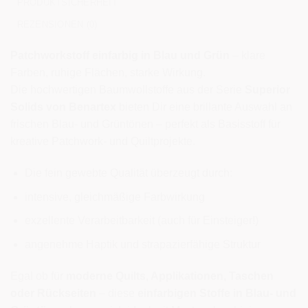
PRODUKTSICHERHEIT
REZENSIONEN (0)
Patchworkstoff einfarbig in Blau und Grün
– klare
Farben, ruhige Flächen, starke Wirkung.
Die hochwertigen Baumwollstoffe aus der Serie
Superior
Solids von Benartex
bieten Dir eine brillante Auswahl an
frischen Blau- und Grüntönen – perfekt als Basisstoff für
kreative Patchwork- und Quiltprojekte.
Die fein gewebte Qualität überzeugt durch:
intensive, gleichmäßige Farbwirkung
exzellente Verarbeitbarkeit (auch für Einsteiger!)
angenehme Haptik und strapazierfähige Struktur
Egal ob für
moderne Quilts, Applikationen, Taschen
oder Rückseiten
– diese
einfarbigen Stoffe in Blau- und