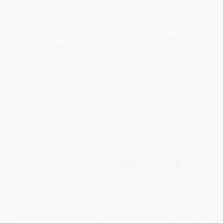
BASISSTOFFE
BASISSTOFFE
🎯 Frischer Stoff:
Fossil Fern von Benartex
Dunkelblaue Pünktchenstoff
BLUE TOPAZ – BLAUER
mit Mini-Konfetti Country
TOPAZ
Confetti
21,90
€
22,90
€
Enthält 19% MwSt.
Enthält 19% MwSt.
zzgl.
Versand
zzgl.
Versand
Lieferzeit: ca. 3-8 Werktage
Lieferzeit: ca. 3-8 Werktage
Visa
PayPal
MasterCa
Copyright 2026 ©
Andisa
IMPRESSUM
AGB
WIDERRUFSBELEHRUNG
COOKIE-RICHTLINIE (EU)
DATENSCHUTZERKLÄRUNG
Jelly Roll®, Charm Pack® und Layer Cake® sind eingetragene
Marken von Moda Fabrics. Die hier angebotenen Produkte sind