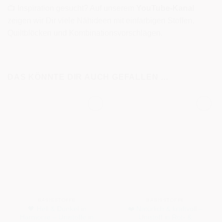
📺 Inspiration gesucht? Auf unserem
YouTube-Kanal
zeigen wir Dir viele Nähideen mit einfarbigen Stoffen,
Quiltblöcken und Kombinationsvorschlägen.
DAS KÖNNTE DIR AUCH GEFALLEN …
BASISSTOFFE
BASISSTOFFE
🖤 Hell & Dunkel in
❤️ Natürlich & kraftvoll –
Harmonie – Unistoffe in
Unistoff in Rot- &