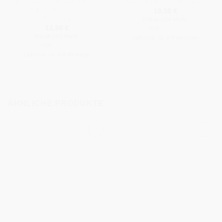
Patchworkstoff einfarbig in
Rosa & Lila von Benartex
Gelb & Orange von
13,50
€
Benartex
Enthält 19% MwSt.
13,50
€
zzgl.
Versand
Enthält 19% MwSt.
Lieferzeit: ca. 3-8 Werktage
zzgl.
Versand
Lieferzeit: ca. 3-8 Werktage
ÄHNLICHE PRODUKTE