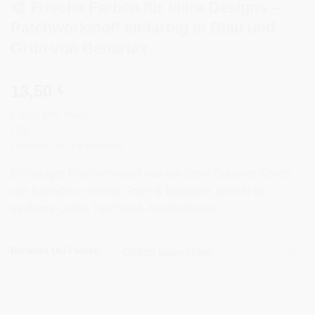
🎨 Frische Farben für klare Designs –
Patchworkstoff einfarbig in Blau und
Grün von Benartex
13,50
€
Enthält 19% MwSt.
zzgl.
Versand
Lieferzeit: ca. 3-8 Werktage
Einfarbiger Patchworkstoff aus der Serie Superior Solids
von Benartex – frische Grün- & Blautöne, perfekt für
moderne Quilts, Taschen & Applikationen.
ZURÜCKSETZEN
Alternative:
Benartex Uni Farben