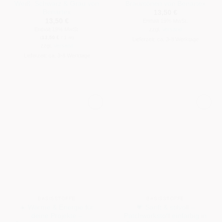
Weiß, Schwarz & Grau von
Brauntönen von Benartex
Benartex
13,50
€
13,50
€
Enthält 19% MwSt.
Enthält 19% MwSt.
zzgl.
Versand
(
13,50
€
/ 1 m)
Lieferzeit: ca. 3-8 Werktage
zzgl.
Versand
Lieferzeit: ca. 3-8 Werktage
BASISSTOFFE
BASISSTOFFE
☀️ Wärme & Energie für
💗 Sanft & stilvoll –
deine Projekte –
Patchworkstoff einfarbig in