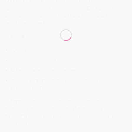
Grüntönen
lassen sich ideal mit Mustern kombinieren
oder als Ton-in-Ton-Akzent verwenden. Die Farben bleiben
auch nach dem Waschen kräftig und klar – ideal für
langlebige Nähwerke.
📐
Details:
100 % Baumwolle
Stoffbreite: ca. 110 cm
farbecht & waschmaschinengeeignet
ideal als Hintergrundstoff, Kombistoff oder
Rückseitenstoff
💡
Tipp:
Kombiniere die grünen & blauen Superior Solids
mit floralen Prints, geometrischen Mustern oder
Batikstoffen – so entstehen spannende Kontraste und
elegante Designs!